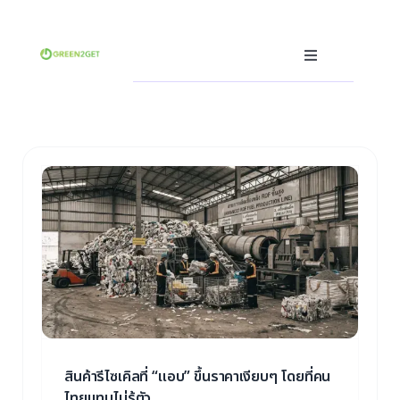
Skip
to
content
Toggle
Navigation
Producer
Consumer
Recycler
Waste Trading Software
Other
คา
Language
ัว
สินค้ารีไซเคิลที่ “แอบ” ขึ้นราคาเงียบๆ โดยที่คน
ไทยแทบไม่รู้ตัว