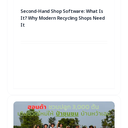
Second-Hand Shop Software: What Is
It? Why Modern Recycling Shops Need
It
10 March 2026
What Is Second-Hand Shop Software?
What Features Does It Offer, and Why
Modern Recycling Shops Must Use It
Instead of Manual Recording
00