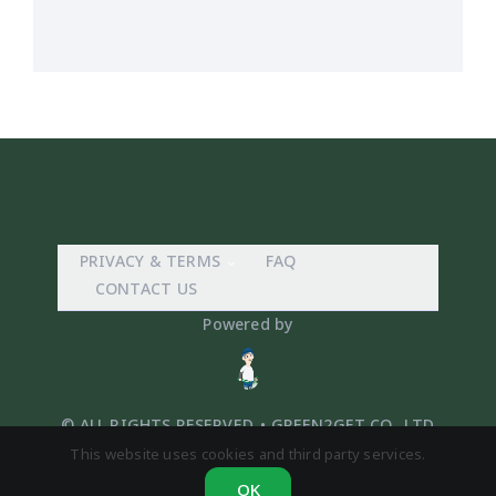
PRIVACY & TERMS
FAQ
CONTACT US
Powered by
© ALL RIGHTS RESERVED. • GREEN2GET CO,. LTD
This website uses cookies and third party services.
OK