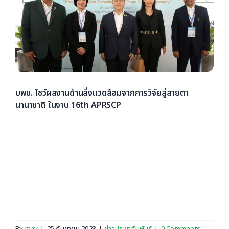
บพข. โชว์ผลงานด้านสิ่งแวดล้อมจากการวิจัยสู่สายตา
นานาชาติ ในงาน 16th APRSCP
หน่วยบริหารและจัดการทุนด้านการเพิ่มความสามารถในการ
แข่งขันของประเทศ (บพข.) ได้ร่วมจัดแสดงผลงานวิจัยที่ช่วย
ขับเคลื่อนการลดผลกระทบด้านสิ่งแวดล้อมจากแผนงาน
เศรษฐกิจหมุนเวียน และแผนงานพลังงาน เคมีและวัสดุ
ชีวภาพ ในการประชุมวิชาการ 16th Asia Pacific
Roundtable [...]
By
may
|
25 กันยายน 2023
|
ข่าวประชาสัมพันธ์
|
0 Comments