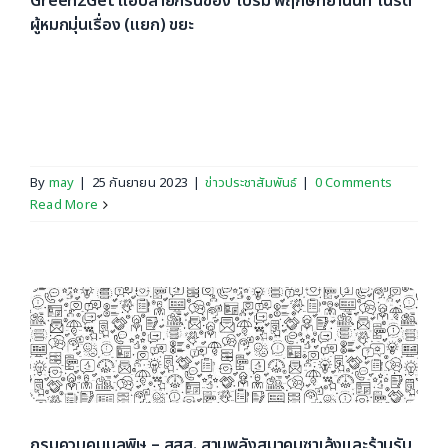
Green2Get แอปสายกรีนของ ‘เปรม พฤกษ์ทยานนท์’ เนิร์ด
ผู้หมกมุ่นเรื่อง (แยก) ขยะ
เปรม พฤกษ์ทยานนท์ หนุ่มเนิร์ดที่ยก ‘ขยะ’ ให้เป็นเรื่องใหญ่
ในชีวิต ชาว Introvert ที่พร้อมจะเปิดประตูช่วยแก้ปัญหาสิ่ง
แวดล้อม ด้วยแอป [...]
By
may
|
25 กันยายน 2023
|
ข่าวประชาสัมพันธ์
|
0 Comments
Read More
กรมควบคุมมลพิษ – สสส. สานพลังสมาคมซาเล้งและร้านรับ