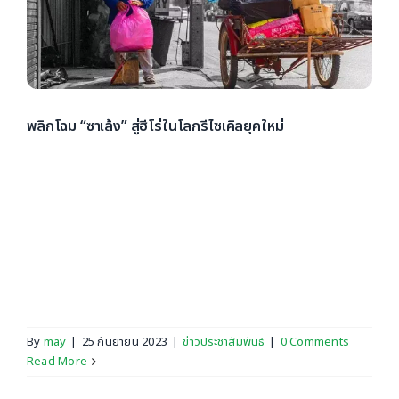
พลิกโฉม “ซาเล้ง” สู่ฮีโร่ในโลกรีไซเคิลยุคใหม่
พลิกโฉมอาชีพ "ซาเล้ง" สู่การเป็นฮีโร่กอบกู้โลกยุคใหม่ สร้าง
สังคมรีไซเคิล ผ่านโครงการอบรมการพัฒนาศักยภาพซาเล้ง
และร้านรับซื้อของเก่าทั่วไทย อีกหนึ่งกำลังสำคัญ ขับเคลื่อน
เศรษฐกิจหมุนเวียนของประเทศ คงเคยได้ยินกันมาบ้างว่า ใน
หลายประเทศที่พัฒนาแล้วส่วนใหญ่มีการคัดแยกขยะมา
นมนานหลายสิบปี แต่สำหรับประเทศไทย [...]
By
may
|
25 กันยายน 2023
|
ข่าวประชาสัมพันธ์
|
0 Comments
Read More