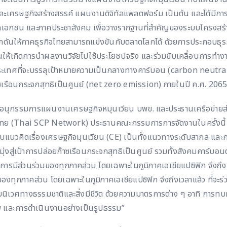
ละเศรษฐกิจสร้างสรรค์ แผนงานดิจิทัลแพลตฟอร์ม เป็นต้น และได้มีกา
ฐ ภาคเอกชน และภาคประชาสังคม เพื่อวางรากฐานที่สำคัญของระบบโครงสร
กดันให้ภาคธุรกิจไทยสามารถแข่งขันกับตลาดโลกได้ ด้วยการประกอบธุรกิ
ดันให้เกิดการนำผลงานวิจัยไปใช้ประโยชน์จริง และร่วมขับเคลื่อนการทำ
เทศที่จะบรรลุเป้าหมายความเป็นกลางทางคาร์บอน (carbon neutral
ซเรือนกระจกสุทธิเป็นศูนย์ (net zero emission) ภายในปี ค.ศ. 2065
ยา อนุกรรมการแผนงานเศรษฐกิจหมุนเวียน บพข. และประธานเครือข่ายส
ทศไทย (Thai SCP Network) ประธานคณะกรรมการการจัดงานในครั้งนี้ 
วมกับแนวคิดเรื่องเศรษฐกิจมุนเวียน (CE) เป็นทั้งแนวทางระดับสากล แ
ุ่งสู่เป้าการปล่อยก๊าซเรือนกระจกสุทธิเป็นศูนย์ รวมทั้งสังคมคาร์บอนต
การมีส่วนร่วมของทุกภาคส่วน โดยเฉพาะในภูมิภาคเอเชียแปซิฟิก จึงถึงเว
องทุกภาคส่วน โดยเฉพาะในภูมิภาคเอเชียแปซิฟิก จึงถึงเวลาแล้ว ที่จะร่
นิเวศทางธรรมชาติและสิ่งมีชีวิต ด้วยความมาตรการต่าง ๆ อาทิ การ
าพ และการดำเนินงานอย่างเป็นรูปธรรม”