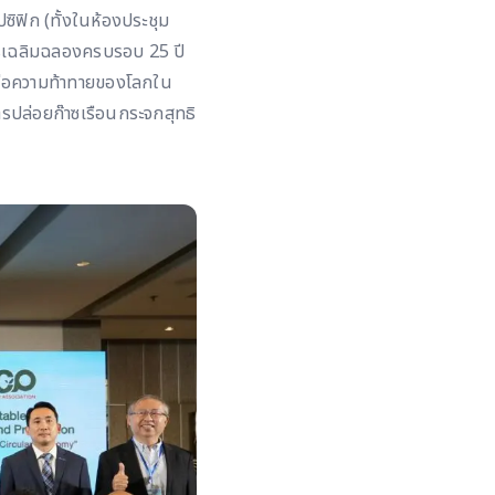
ิฟิก (ทั้งในห้องประชุม
นการเฉลิมฉลองครบรอบ 25 ปี
องต่อความท้าทายของโลกใน
ารปล่อยก๊าซเรือนกระจกสุทธิ