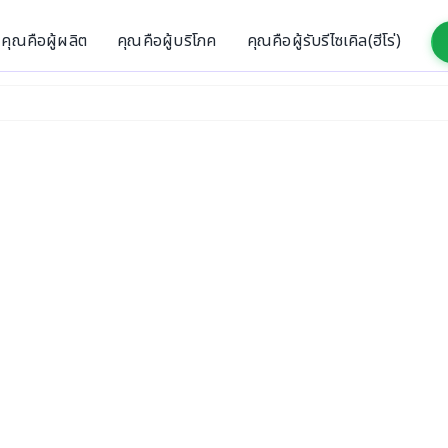
คุณคือผู้ผลิต
คุณคือผู้บริโภค
คุณคือผู้รับรีไซเคิล(ฮีโร่)