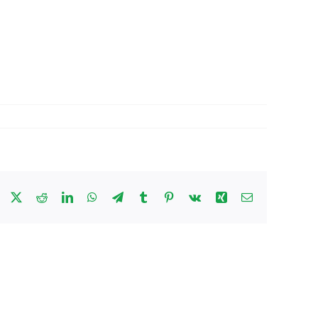
Facebook
X
Reddit
LinkedIn
WhatsApp
Telegram
Tumblr
Pinterest
Vk
Xing
Email