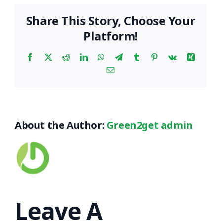
Share This Story, Choose Your
Platform!
Facebook
X
Reddit
LinkedIn
WhatsApp
Telegram
Tumblr
Pinterest
Vk
Xing
Email
About the Author:
Green2get admin
Leave A