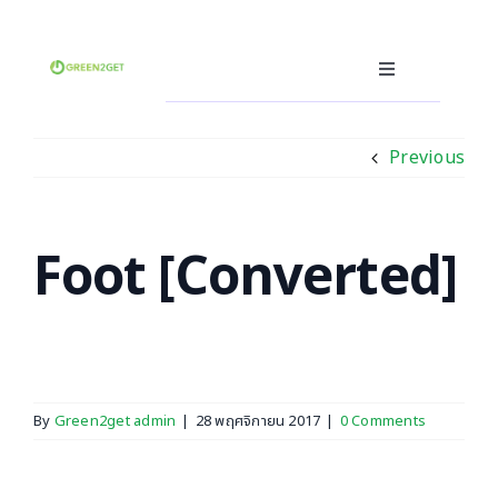
Skip
to
content
Toggle
Navigation
คุณคือผู้ผลิต
Previous
คุณคือผู้บริโภค
คุณคือผู้รับรีไซเคิล(ฮีโร่)
ซอฟต์แวร์ซื้อ-ขายขยะ
Foot [Converted]
อื่นๆ
ภาษา
By
Green2get admin
|
28 พฤศจิกายน 2017
|
0 Comments