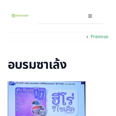
Skip
to
content
Toggle
Navigation
คุณคือผู้ผลิต
Previous
คุณคือผู้บริโภค
คุณคือผู้รับรีไซเคิล(ฮีโร่)
ซอฟต์แวร์ซื้อ-ขายขยะ
อบรมซาเล้ง
อื่นๆ
ภาษา