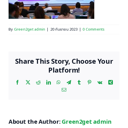
By
Green2get admin
|
20 กันยายน 2023
|
0 Comments
Share This Story, Choose Your
Platform!
Facebook
X
Reddit
LinkedIn
WhatsApp
Telegram
Tumblr
Pinterest
Vk
Xing
Email
About the Author:
Green2get admin