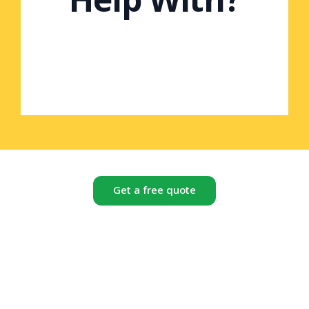
Help With?
Get a free quote