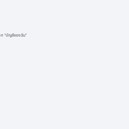
อก “บัญชีของฉัน”